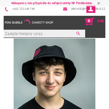
Nákupem u nás přispíváte do veřejné sbírky NF PinkBubble.
+420 722 249 748
OBCHOD@PINKBUBBLE.CZ
0
0 Kč