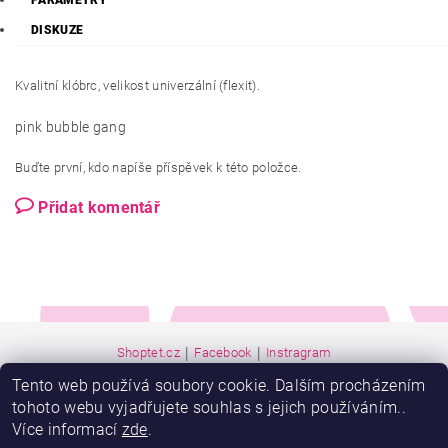
PARAMETRY
DISKUZE
Kvalitní klóbrc, velikost univerzální (flexit).
pink bubble gang
Buďte první, kdo napíše příspěvek k této položce.
Přidat komentář
|
|
Shoptet.cz
Facebook
Instragram
Tento web používá soubory cookie. Dalším procházením
tohoto webu vyjadřujete souhlas s jejich používáním..
Více informací
zde
.