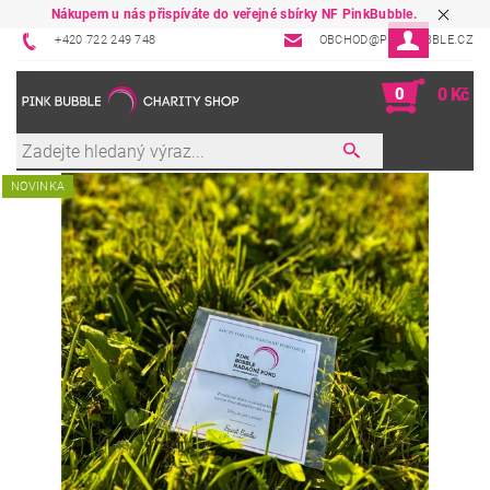
Nákupem u nás přispíváte do veřejné sbírky NF PinkBubble.
+420 722 249 748
OBCHOD@PINKBUBBLE.CZ
0
0 Kč
NOVINKA