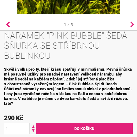
1
z 3
NÁRAMEK "PINK BUBBLE" ŠEDÁ
ŠŇŮRKA SE STŘÍBRNOU
BUBLINKOU
Skvělá volba pro ty, kteří krásu spatřují v minimalismu. Pevná šňůrka
má posuvné uzlíky pro snadné nastavení velikosti náramku, aby
krásně seděl na každém zápěstí. Zdobí jej stříbrná placička
s oboustranně vyraženým logem – Pink Bubble a Spirit Beads.
Šňůrkové náramky navazují na limitovanou kolekci z polodrahokamů.
I ony jsou vyráběné ručně a s láskou na Bali a nesou v sobě dobrou
karmu. V nabídce je máme ve dvou barvách: šedá a svítivě růžová.
Líbí?
290 Kč