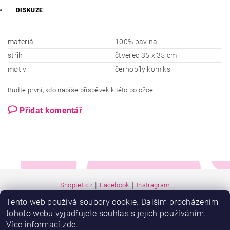
DISKUZE
materiál
100% bavlna
střih
čtverec 35 x 35 cm
motiv
černobílý komiks
Buďte první, kdo napíše příspěvek k této položce.
Přidat komentář
|
|
Shoptet.cz
Facebook
Instragram
Tento web používá soubory cookie. Dalším procházením
tohoto webu vyjadřujete souhlas s jejich používáním..
Více informací
zde
.