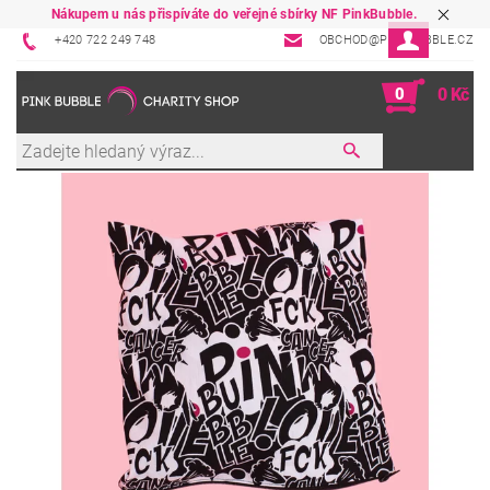
Nákupem u nás přispíváte do veřejné sbírky NF PinkBubble.
+420 722 249 748
OBCHOD@PINKBUBBLE.CZ
0
0 Kč