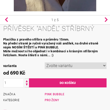
1
z 5
PŘÍVĚSEK "ANDĚL" STŘÍBRNÝ
Placička z pravého stříbra o
průměru 15mm.
Na přední straně je ručně vyražený náš andílek, na druhé straně
nápis NOSÍM ŠTĚSTÍ a PINK BUBBLE.
M
áte možnost si ho objednat i v kombinaci s krásným stříbrným
řetízkem. Noste štěstí s námi... :)
varianta
od 690 Kč
ZNAČKA
PINK BUBBLE
KATEGORIE
PRO ŽENY