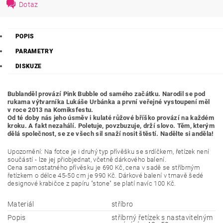
Dotaz
POPIS
PARAMETRY
DISKUZE
Bublanděl provází Pink Bubble od samého začátku. Narodil se pod
rukama výtvarníka Lukáše Urbánka a první veřejné vystoupení měl
v roce 2013 na Komiksfestu.
Od té doby nás jeho úsměv i kulaté růžové bříško provází na každém
kroku. A fakt nezahálí. Poletuje, povzbuzuje, drží slovo. Těm, kterým
dělá společnost, se ze všech sil snaží nosit štěstí. Nadělte si anděla!
Upozornění: Na fotce je i druhý typ přívěšku se srdíčkem, řetízek není
součástí - lze jej přiobjednat, včetně dárkového balení.
Cena samostatného přívěsku je 690 Kč, cena v sadě se stříbrným
řetízkem o délce 45-50 cm je 990 Kč. Dárkové balení v tmavě šedé
designové krabičce z papíru "stone" se platí navíc 100 Kč.
Materiál
stříbro
Popis
stříbrný řetízek s nastavitelným