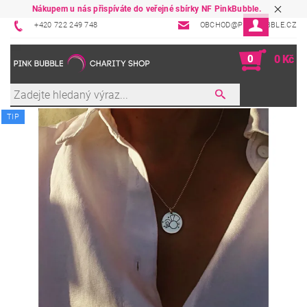
Nákupem u nás přispíváte do veřejné sbírky NF PinkBubble.
+420 722 249 748
OBCHOD@PINKBUBBLE.CZ
0
0 Kč
TIP