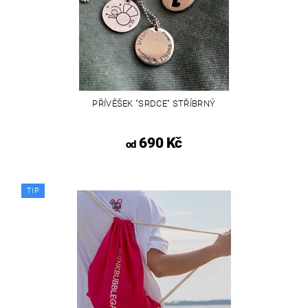
PŘÍVĚŠEK "SRDCE" STŘÍBRNÝ
690 Kč
od
TIP