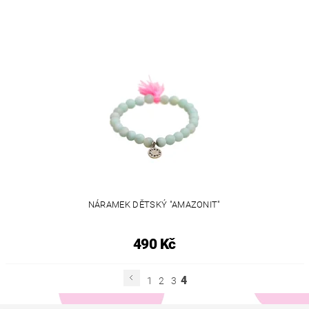
NÁRAMEK DĚTSKÝ "AMAZONIT"
490 Kč
4
1
2
3