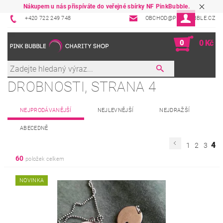
Nákupem u nás přispíváte do veřejné sbírky NF PinkBubble.
+420 722 249 748
OBCHOD@PINKBUBBLE.CZ
0
0 Kč
DROBNOSTI
, STRANA 4
NEJPRODÁVANĚJŠÍ
NEJLEVNĚJŠÍ
NEJDRAŽŠÍ
ABECEDNĚ
4
1
2
3
60
položek celkem
NOVINKA