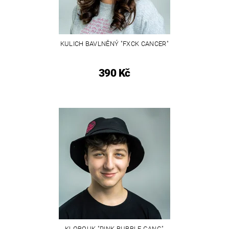
KULICH BAVLNĚNÝ "FXCK CANCER"
390 Kč
KLOBOUK "PINK BUBBLE GANG"